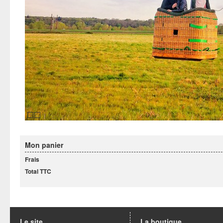
Mon panier
Frais
Total TTC
Le site
La boutique