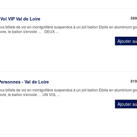
589
Vol VIP Val de Loire
ux billets de vol en montgolfière suspendus à un joli ballon Etoile en aluminium go
ouvre, le ballon s'envole … DEUX ...
Ajouter a
819
rsonnes - Val de Loire
ux billets de vol en montgolfière suspendus à un joli ballon Etoile en aluminium go
uvre, le ballon s'envole … UN VOL ...
Ajouter a