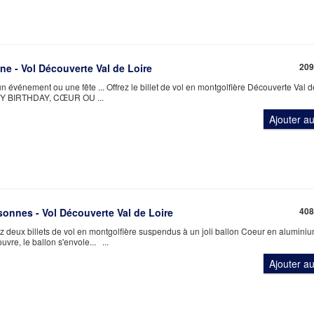
209
e - Vol Découverte Val de Loire
n événement ou une fête ... Offrez le billet de vol en montgolfière Découverte Val d
PPY BIRTHDAY, CŒUR OU ...
Ajouter a
408
onnes - Vol Découverte Val de Loire
frez deux billets de vol en montgolfière suspendus à un joli ballon Coeur en alumini
ouvre, le ballon s'envole... ...
Ajouter a